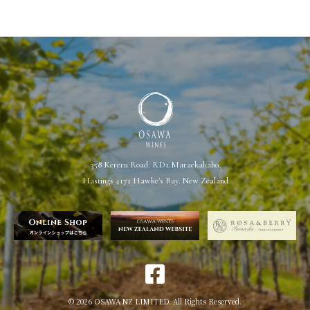
358 Kereru Road. RD1.Maraekakaho.
Hastings 4171 Hawke's Bay. New Zealand
© 2026 OSAWA NZ LIMITED. All Rights Reserved.