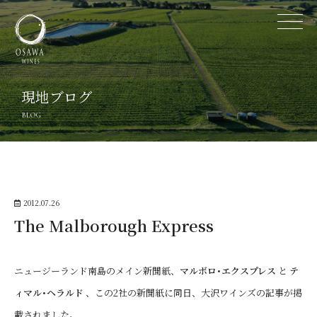
現地ブログ
BLOG
2012.07.26
The Malborough Express
ニュージーランド南島のメイン新聞紙、
マルボロ･エクスプレス
と
テ
ィマル･ヘラルド
、この2社の新聞紙に同日、大沢ワインズの記事が掲
載されました。