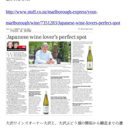
http://www.stuff.co.nz/marlborough-express/your-
marlborough/wine/7351283/Japanese-wine-lovers-perfect-spot
大沢ワインズオーナー大沢と、大沢ぶどう畑の開拓から醸造までの道