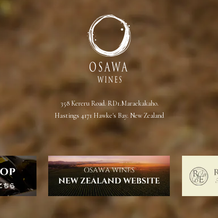
358 Kereru Road. RD1.Maraekakaho.
Hastings 4171 Hawke's Bay. New Zealand