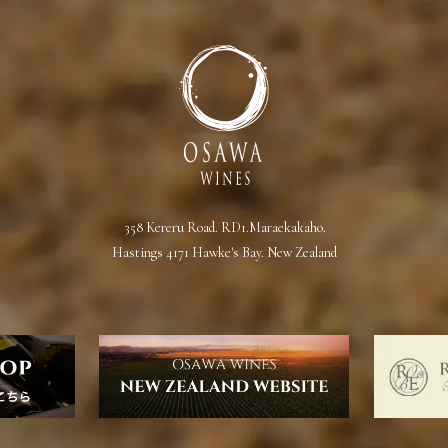
358 Kereru Road. RD1.Maraekakaho.
Hastings 4171 Hawke's Bay. New Zealand