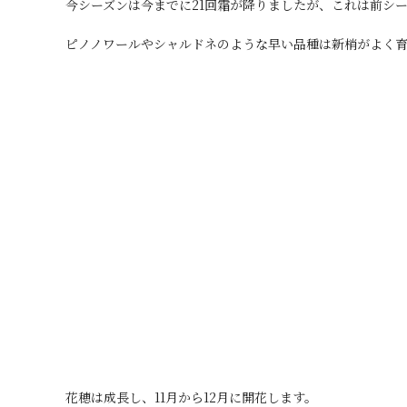
今シーズンは今までに21回霜が降りましたが、これは前シ
ピノノワールやシャルドネのような早い品種は新梢がよく
花穂は成長し、11月から12月に開花します。