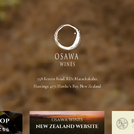
358 Kereru Road. RD1.Maraekakaho.
Hastings 4171 Hawke's Bay. New Zealand