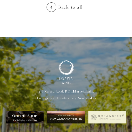
Back to all
358 Kereru Road. RD1.Maraekakaho.
Hastings 4171 Hawke's Bay. New Zealand